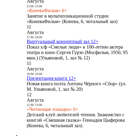
Августа
12:00
-
13:00
«КоневаФильм» 6+
Занятие в мультипликационной студии
«КоневаФильм» (Конева, 6, читальный зал)
11
Августа
17:00
-
18:00
Виртуальный концертный зал 12+
Показ х/ф «Смелые люди» к 100-летию актера
театра и кино Сергея Гурзо (Мосфильм, 1950, 95
мин.) (Ульяновой, 1, зал № 12)
11
Августа
18:00
-
19:00
Презентация книги 12+
Новая книга поэта Антона Чёрного «Сбор» (ул.
М. Ульяновой, 1, зал № 20)
12
Августа
12:00
-
13:00
«Читающая лошадка» 6+
Детский клуб любителей чтения. Знакомство с
книгой «Смешная сказка» Геннадия Цыферова
(Конева, 6, читальный зал)