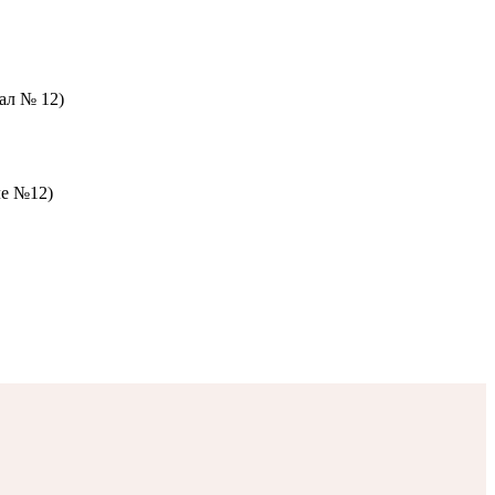
зал № 12)
ле №12)