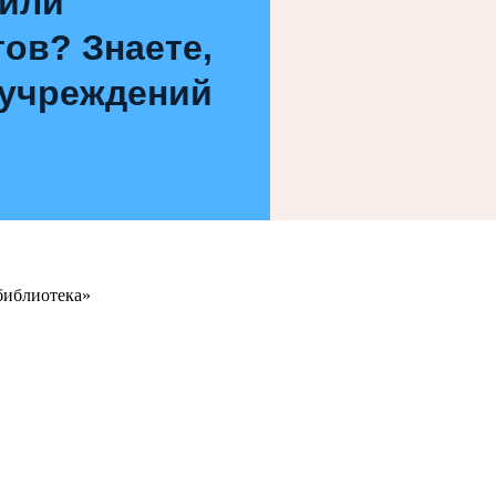
 или
ов? Знаете,
 учреждений
библиотека»