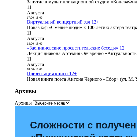
Занятие в мультипликационной студии «КоневаФиль
11
Августа
17:00
-
18:00
Виртуальный концертный зал 12+
Показ х/ф «Смелые люди» к 100-летию актера театра
11
Августа
18:00
-
19:00
«Заоникиевские просветительские беседы» 12+
Лекция диакона Артемия Овчаренко «Актуальность 
11
Августа
18:00
-
19:00
Презентация книги 12+
Новая книга поэта Антона Чёрного «Сбор» (ул. М. У
Архивы
Архивы
Сложности с получе