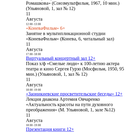
Ромашкова» (Союзмультфильм, 1967, 10 мин.)
(Ульяновой, 1, зал № 12)
11
Августа
12:00
-
13:00
«КоневаФильм» 6+
Занятие в мультипликационной студии
«КоневаФильм» (Конева, 6, читальный зал)
11
Августа
17:00
-
18:00
Виртуальный концертный зал 12+
Показ х/ф «Смелые люди» к 100-летию актера
театра и кино Сергея Гурзо (Мосфильм, 1950, 95
мин.) (Ульяновой, 1, зал № 12)
11
Августа
18:00
-
19:00
«Заоникиевские просветительские беседы» 12+
Лекция диакона Артемия Овчаренко
«Актуальность красоты на пути духовного
преображения» (М. Ульяновой, 1, зале №12)
11
Августа
18:00
-
19:00
Презентация книги 12+