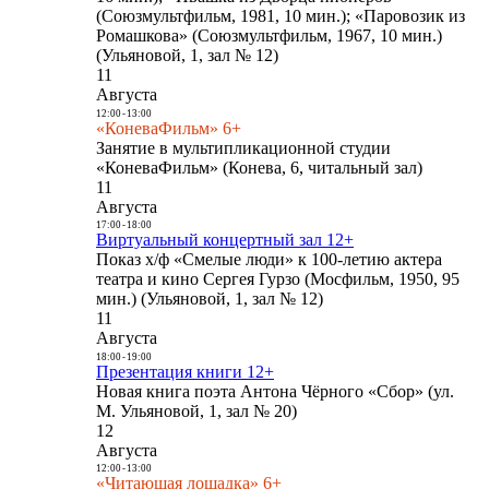
(Союзмультфильм, 1981, 10 мин.); «Паровозик из
Ромашкова» (Союзмультфильм, 1967, 10 мин.)
(Ульяновой, 1, зал № 12)
11
Августа
12:00
-
13:00
«КоневаФильм» 6+
Занятие в мультипликационной студии
«КоневаФильм» (Конева, 6, читальный зал)
11
Августа
17:00
-
18:00
Виртуальный концертный зал 12+
Показ х/ф «Смелые люди» к 100-летию актера
театра и кино Сергея Гурзо (Мосфильм, 1950, 95
мин.) (Ульяновой, 1, зал № 12)
11
Августа
18:00
-
19:00
Презентация книги 12+
Новая книга поэта Антона Чёрного «Сбор» (ул.
М. Ульяновой, 1, зал № 20)
12
Августа
12:00
-
13:00
«Читающая лошадка» 6+