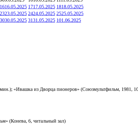
16
16.05.2025
17
17.05.2025
18
18.05.2025
23
23.05.2025
24
24.05.2025
25
25.05.2025
30
30.05.2025
31
31.05.2025
1
01.06.2025
мин.); «Ивашка из Дворца пионеров» (Союзмультфильм, 1981, 10
м» (Конева, 6, читальный зал)