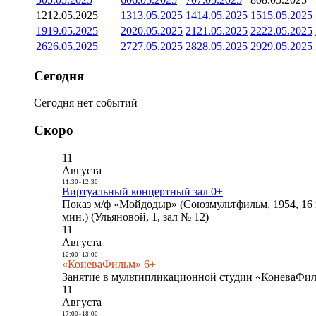
12
12.05.2025
13
13.05.2025
14
14.05.2025
15
15.05.2025
19
19.05.2025
20
20.05.2025
21
21.05.2025
22
22.05.2025
26
26.05.2025
27
27.05.2025
28
28.05.2025
29
29.05.2025
Сегодня
Сегодня нет событий
Скоро
11
Августа
11:30
-
12:30
Виртуальный концертный зал 0+
Показ м/ф «Мойдодыр» (Союзмультфильм, 1954, 16 
мин.) (Ульяновой, 1, зал № 12)
11
Августа
12:00
-
13:00
«КоневаФильм» 6+
Занятие в мультипликационной студии «КоневаФиль
11
Августа
17:00
-
18:00