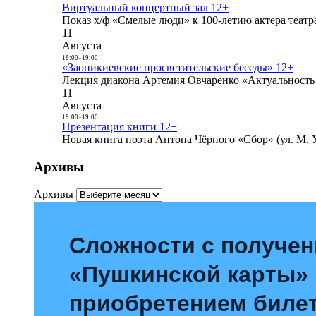
Виртуальный концертный зал 12+
Показ х/ф «Смелые люди» к 100-летию актера театра
11
Августа
18:00
-
19:00
«Заоникиевские просветительские беседы» 12+
Лекция диакона Артемия Овчаренко «Актуальность 
11
Августа
18:00
-
19:00
Презентация книги 12+
Новая книга поэта Антона Чёрного «Сбор» (ул. М. У
Архивы
Архивы
Сложности с получе
«Пушкинской карты»
приобретением билет