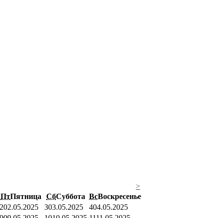
>
Пт
Пятница
Сб
Суббота
Вс
Воскресенье
2
02.05.2025
3
03.05.2025
4
04.05.2025
9
09.05.2025
10
10.05.2025
11
11.05.2025