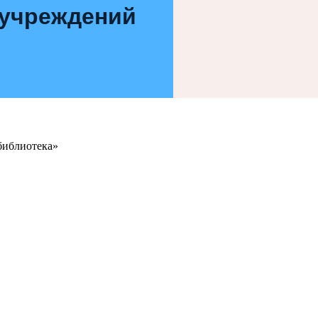
 учреждений
библиотека»