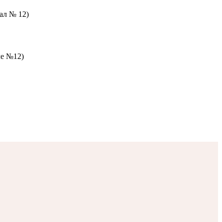
зал № 12)
ле №12)