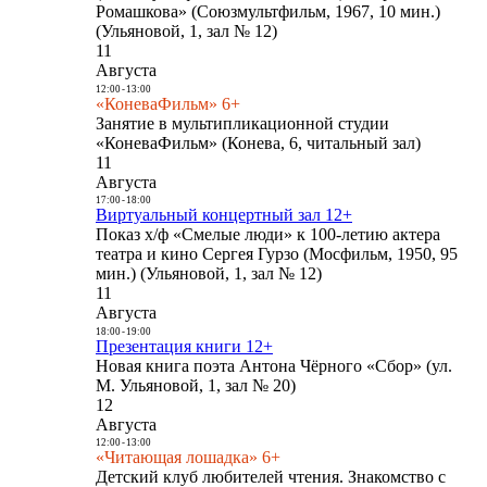
Ромашкова» (Союзмультфильм, 1967, 10 мин.)
(Ульяновой, 1, зал № 12)
11
Августа
12:00
-
13:00
«КоневаФильм» 6+
Занятие в мультипликационной студии
«КоневаФильм» (Конева, 6, читальный зал)
11
Августа
17:00
-
18:00
Виртуальный концертный зал 12+
Показ х/ф «Смелые люди» к 100-летию актера
театра и кино Сергея Гурзо (Мосфильм, 1950, 95
мин.) (Ульяновой, 1, зал № 12)
11
Августа
18:00
-
19:00
Презентация книги 12+
Новая книга поэта Антона Чёрного «Сбор» (ул.
М. Ульяновой, 1, зал № 20)
12
Августа
12:00
-
13:00
«Читающая лошадка» 6+
Детский клуб любителей чтения. Знакомство с