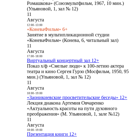
Ромашкова» (Союзмультфильм, 1967, 10 мин.)
(Ульяновой, 1, зал № 12)
11
Августа
12:00
-
13:00
«КоневаФильм» 6+
Занятие в мультипликационной студии
«КоневаФильм» (Конева, 6, читальный зал)
11
Августа
17:00
-
18:00
Виртуальный концертный зал 12+
Показ х/ф «Смелые люди» к 100-летию актера
театра и кино Сергея Гурзо (Мосфильм, 1950, 95
мин.) (Ульяновой, 1, зал № 12)
11
Августа
18:00
-
19:00
«Заоникиевские просветительские беседы» 12+
Лекция диакона Артемия Овчаренко
«Актуальность красоты на пути духовного
преображения» (М. Ульяновой, 1, зале №12)
11
Августа
18:00
-
19:00
Презентация книги 12+