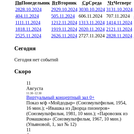
Пн
Понедельник
Вт
Вторник
Ср
Среда
Чт
Четверг
28
28.10.2024
29
29.10.2024
30
30.10.2024
31
31.10.2024
4
04.11.2024
5
05.11.2024
6
06.11.2024
7
07.11.2024
11
11.11.2024
12
12.11.2024
13
13.11.2024
14
14.11.2024
18
18.11.2024
19
19.11.2024
20
20.11.2024
21
21.11.2024
25
25.11.2024
26
26.11.2024
27
27.11.2024
28
28.11.2024
Сегодня
Сегодня нет событий
Скоро
11
Августа
11:30
-
12:30
Виртуальный концертный зал 0+
Показ м/ф «Мойдодыр» (Союзмультфильм, 1954,
16 мин.); «Ивашка из Дворца пионеров»
(Союзмультфильм, 1981, 10 мин.); «Паровозик из
Ромашкова» (Союзмультфильм, 1967, 10 мин.)
(Ульяновой, 1, зал № 12)
11