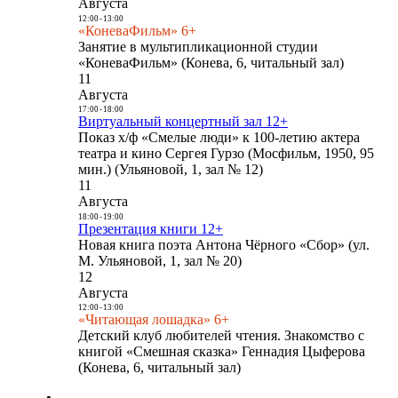
Августа
12:00
-
13:00
«КоневаФильм» 6+
Занятие в мультипликационной студии
«КоневаФильм» (Конева, 6, читальный зал)
11
Августа
17:00
-
18:00
Виртуальный концертный зал 12+
Показ х/ф «Смелые люди» к 100-летию актера
театра и кино Сергея Гурзо (Мосфильм, 1950, 95
мин.) (Ульяновой, 1, зал № 12)
11
Августа
18:00
-
19:00
Презентация книги 12+
Новая книга поэта Антона Чёрного «Сбор» (ул.
М. Ульяновой, 1, зал № 20)
12
Августа
12:00
-
13:00
«Читающая лошадка» 6+
Детский клуб любителей чтения. Знакомство с
книгой «Смешная сказка» Геннадия Цыферова
(Конева, 6, читальный зал)