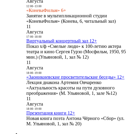
Августа
12:00
-
13:00
«КоневаФильм» 6+
Занятие в мультипликационной студии
«КоневаФильм» (Конева, 6, читальный зал)
11
Августа
17:00
-
18:00
Виртуальный концертный зал 12+
Показ х/ф «Смелые люди» к 100-летию актера
театра и кино Сергея Гурзо (Мосфильм, 1950, 95
мин.) (Ульяновой, 1, зал № 12)
11
Августа
18:00
-
19:00
«Заоникиевские просветительские беседы» 12+
Лекция диакона Артемия Овчаренко
«Актуальность красоты на пути духовного
преображения» (М. Ульяновой, 1, зале №12)
11
Августа
18:00
-
19:00
Презентация книги 12+
Новая книга поэта Антона Чёрного «Сбор» (ул.
М. Ульяновой, 1, зал № 20)