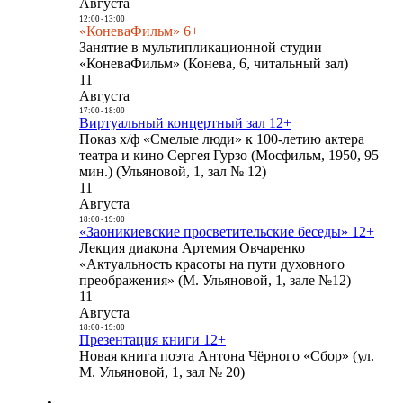
Августа
12:00
-
13:00
«КоневаФильм» 6+
Занятие в мультипликационной студии
«КоневаФильм» (Конева, 6, читальный зал)
11
Августа
17:00
-
18:00
Виртуальный концертный зал 12+
Показ х/ф «Смелые люди» к 100-летию актера
театра и кино Сергея Гурзо (Мосфильм, 1950, 95
мин.) (Ульяновой, 1, зал № 12)
11
Августа
18:00
-
19:00
«Заоникиевские просветительские беседы» 12+
Лекция диакона Артемия Овчаренко
«Актуальность красоты на пути духовного
преображения» (М. Ульяновой, 1, зале №12)
11
Августа
18:00
-
19:00
Презентация книги 12+
Новая книга поэта Антона Чёрного «Сбор» (ул.
М. Ульяновой, 1, зал № 20)