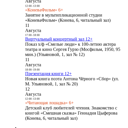
Августа
12:00
-
13:00
«КоневаФильм» 6+
Занятие в мультипликационной студии
«КоневаФильм» (Конева, 6, читальный зал)
11
Августа
17:00
-
18:00
Виртуальный концертный зал 12+
Показ х/ф «Смелые люди» к 100-летию актера
театра и кино Сергея Гурзо (Мосфильм, 1950, 95
мин.) (Ульяновой, 1, зал № 12)
11
Августа
18:00
-
19:00
Презентация книги 12+
Новая книга поэта Антона Чёрного «Сбор» (ул.
М. Ульяновой, 1, зал № 20)
12
Августа
12:00
-
13:00
«Читающая лошадка» 6+
Детский клуб любителей чтения. Знакомство с
книгой «Смешная сказка» Геннадия Цыферова
(Конева, 6, читальный зал)