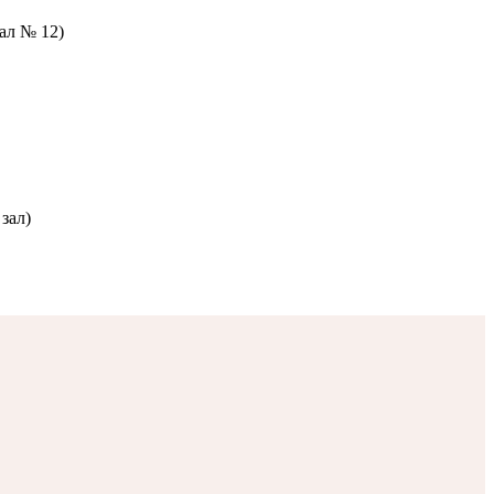
зал № 12)
зал)