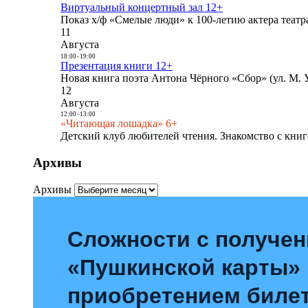
Виртуальный концертный зал 12+
Показ х/ф «Смелые люди» к 100-летию актера театра
11
Августа
18:00
-
19:00
Презентация книги 12+
Новая книга поэта Антона Чёрного «Сбор» (ул. М. У
12
Августа
12:00
-
13:00
«Читающая лошадка» 6+
Детский клуб любителей чтения. Знакомство с книг
Архивы
Архивы
Сложности с получе
«Пушкинской карты»
приобретением билет