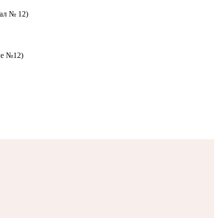
зал № 12)
ле №12)