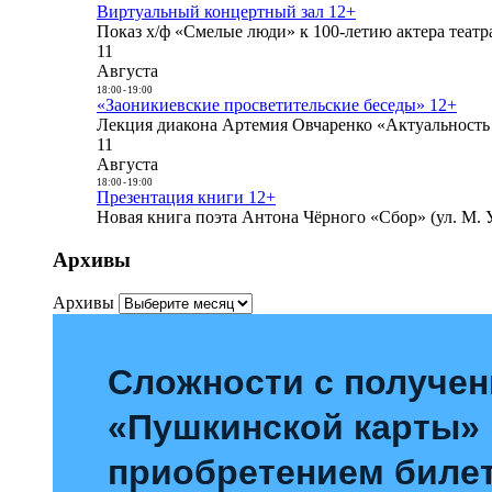
Виртуальный концертный зал 12+
Показ х/ф «Смелые люди» к 100-летию актера театра
11
Августа
18:00
-
19:00
«Заоникиевские просветительские беседы» 12+
Лекция диакона Артемия Овчаренко «Актуальность 
11
Августа
18:00
-
19:00
Презентация книги 12+
Новая книга поэта Антона Чёрного «Сбор» (ул. М. У
Архивы
Архивы
Сложности с получе
«Пушкинской карты»
приобретением билет