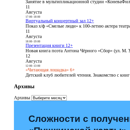
Занятие в мультипликационной студии «КоневаФиль
11
Августа
17:00
-
18:00
Виртуальный концертный зал 12+
Показ х/ф «Смелые люди» к 100-летию актера театра
11
Августа
18:00
-
19:00
Презентация книги 12+
Новая книга поэта Антона Чёрного «Сбор» (ул. М. У
12
Августа
12:00
-
13:00
«Читающая лошадка» 6+
Детский клуб любителей чтения. Знакомство с книг
Архивы
Архивы
Сложности с получе