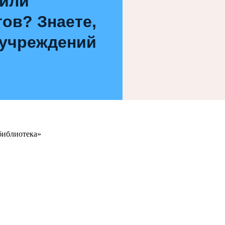
 или
ов? Знаете,
 учреждений
библиотека»