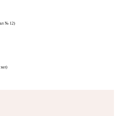
зал № 12)
зал)