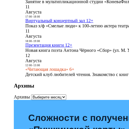
Занятие в мультипликационной студии «КоневаФиль
11
Августа
17:00
-
18:00
Виртуальный концертный зал 12+
Показ х/ф «Смелые люди» к 100-летию актера театра
11
Августа
18:00
-
19:00
Презентация книги 12+
Новая книга поэта Антона Чёрного «Сбор» (ул. М. У
12
Августа
12:00
-
13:00
«Читающая лошадка» 6+
Детский клуб любителей чтения. Знакомство с книг
Архивы
Архивы
Сложности с получе