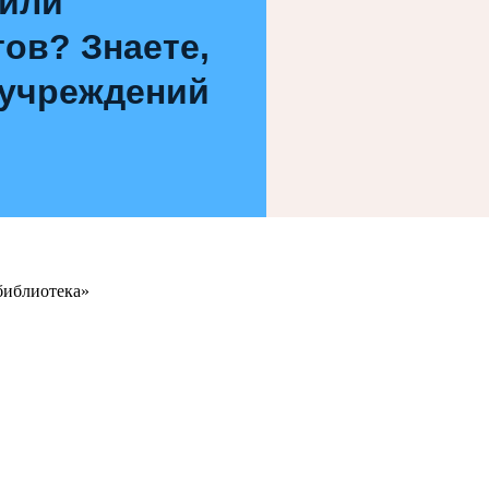
 или
ов? Знаете,
 учреждений
библиотека»