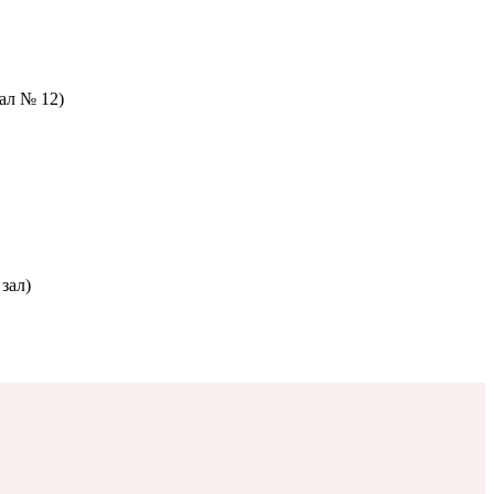
зал № 12)
зал)