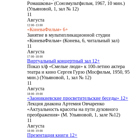
Ромашкова» (Союзмультфильм, 1967, 10 мин.)
(Ульяновой, 1, зал № 12)
11
Августа
12:00
-
13:00
«КоневаФильм» 6+
Занятие в мультипликационной студии
«КоневаФильм» (Конева, 6, читальный зал)
11
Августа
17:00
-
18:00
Виртуальный концертный зал 12+
Показ х/ф «Смелые люди» к 100-летию актера
театра и кино Сергея Гурзо (Мосфильм, 1950, 95
мин.) (Ульяновой, 1, зал № 12)
11
Августа
18:00
-
19:00
«Заоникиевские просветительские беседы» 12+
Лекция диакона Артемия Овчаренко
«Актуальность красоты на пути духовного
преображения» (М. Ульяновой, 1, зале №12)
11
Августа
18:00
-
19:00
Презентация книги 12+