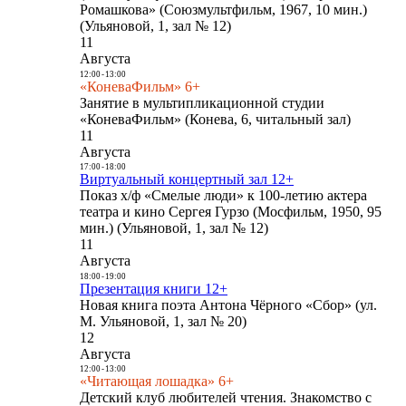
Ромашкова» (Союзмультфильм, 1967, 10 мин.)
(Ульяновой, 1, зал № 12)
11
Августа
12:00
-
13:00
«КоневаФильм» 6+
Занятие в мультипликационной студии
«КоневаФильм» (Конева, 6, читальный зал)
11
Августа
17:00
-
18:00
Виртуальный концертный зал 12+
Показ х/ф «Смелые люди» к 100-летию актера
театра и кино Сергея Гурзо (Мосфильм, 1950, 95
мин.) (Ульяновой, 1, зал № 12)
11
Августа
18:00
-
19:00
Презентация книги 12+
Новая книга поэта Антона Чёрного «Сбор» (ул.
М. Ульяновой, 1, зал № 20)
12
Августа
12:00
-
13:00
«Читающая лошадка» 6+
Детский клуб любителей чтения. Знакомство с