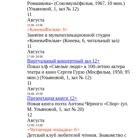
Ромашкова» (Союзмультфильм, 1967, 10 мин.)
(Ульяновой, 1, зал № 12)
11
Августа
12:00
-
13:00
«КоневаФильм» 6+
Занятие в мультипликационной студии
«КоневаФильм» (Конева, 6, читальный зал)
11
Августа
17:00
-
18:00
Виртуальный концертный зал 12+
Показ х/ф «Смелые люди» к 100-летию актера
театра и кино Сергея Гурзо (Мосфильм, 1950, 95
мин.) (Ульяновой, 1, зал № 12)
11
Августа
18:00
-
19:00
Презентация книги 12+
Новая книга поэта Антона Чёрного «Сбор» (ул.
М. Ульяновой, 1, зал № 20)
12
Августа
12:00
-
13:00
«Читающая лошадка» 6+
Детский клуб любителей чтения. Знакомство с