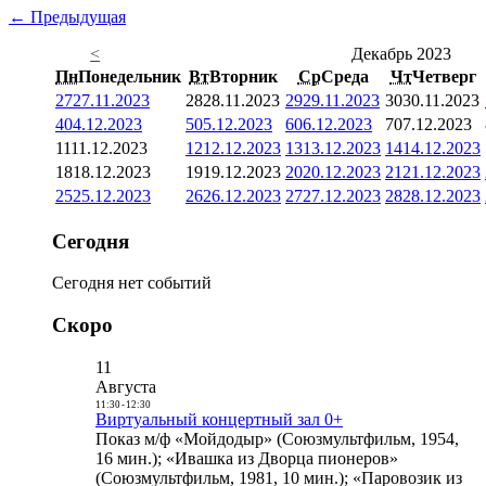
← Предыдущая
<
Декабрь 2023
Пн
Понедельник
Вт
Вторник
Ср
Среда
Чт
Четверг
27
27.11.2023
28
28.11.2023
29
29.11.2023
30
30.11.2023
4
04.12.2023
5
05.12.2023
6
06.12.2023
7
07.12.2023
11
11.12.2023
12
12.12.2023
13
13.12.2023
14
14.12.2023
18
18.12.2023
19
19.12.2023
20
20.12.2023
21
21.12.2023
25
25.12.2023
26
26.12.2023
27
27.12.2023
28
28.12.2023
Сегодня
Сегодня нет событий
Скоро
11
Августа
11:30
-
12:30
Виртуальный концертный зал 0+
Показ м/ф «Мойдодыр» (Союзмультфильм, 1954,
16 мин.); «Ивашка из Дворца пионеров»
(Союзмультфильм, 1981, 10 мин.); «Паровозик из