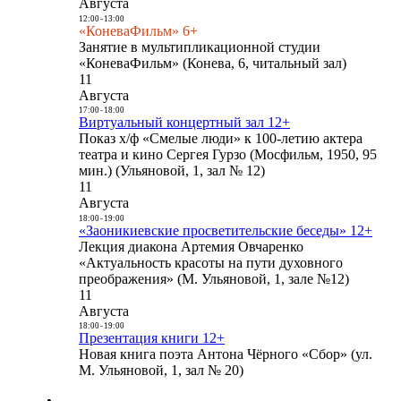
Августа
12:00
-
13:00
«КоневаФильм» 6+
Занятие в мультипликационной студии
«КоневаФильм» (Конева, 6, читальный зал)
11
Августа
17:00
-
18:00
Виртуальный концертный зал 12+
Показ х/ф «Смелые люди» к 100-летию актера
театра и кино Сергея Гурзо (Мосфильм, 1950, 95
мин.) (Ульяновой, 1, зал № 12)
11
Августа
18:00
-
19:00
«Заоникиевские просветительские беседы» 12+
Лекция диакона Артемия Овчаренко
«Актуальность красоты на пути духовного
преображения» (М. Ульяновой, 1, зале №12)
11
Августа
18:00
-
19:00
Презентация книги 12+
Новая книга поэта Антона Чёрного «Сбор» (ул.
М. Ульяновой, 1, зал № 20)