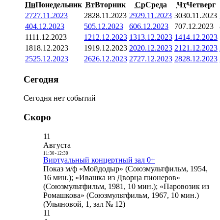
Пн
Понедельник
Вт
Вторник
Ср
Среда
Чт
Четверг
27
27.11.2023
28
28.11.2023
29
29.11.2023
30
30.11.2023
4
04.12.2023
5
05.12.2023
6
06.12.2023
7
07.12.2023
11
11.12.2023
12
12.12.2023
13
13.12.2023
14
14.12.2023
18
18.12.2023
19
19.12.2023
20
20.12.2023
21
21.12.2023
25
25.12.2023
26
26.12.2023
27
27.12.2023
28
28.12.2023
Сегодня
Сегодня нет событий
Скоро
11
Августа
11:30
-
12:30
Виртуальный концертный зал 0+
Показ м/ф «Мойдодыр» (Союзмультфильм, 1954,
16 мин.); «Ивашка из Дворца пионеров»
(Союзмультфильм, 1981, 10 мин.); «Паровозик из
Ромашкова» (Союзмультфильм, 1967, 10 мин.)
(Ульяновой, 1, зал № 12)
11