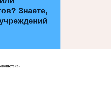
 или
ов? Знаете,
 учреждений
библиотека»