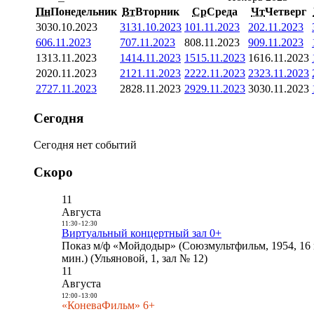
Пн
Понедельник
Вт
Вторник
Ср
Среда
Чт
Четверг
30
30.10.2023
31
31.10.2023
1
01.11.2023
2
02.11.2023
6
06.11.2023
7
07.11.2023
8
08.11.2023
9
09.11.2023
13
13.11.2023
14
14.11.2023
15
15.11.2023
16
16.11.2023
20
20.11.2023
21
21.11.2023
22
22.11.2023
23
23.11.2023
27
27.11.2023
28
28.11.2023
29
29.11.2023
30
30.11.2023
Сегодня
Сегодня нет событий
Скоро
11
Августа
11:30
-
12:30
Виртуальный концертный зал 0+
Показ м/ф «Мойдодыр» (Союзмультфильм, 1954, 16 
мин.) (Ульяновой, 1, зал № 12)
11
Августа
12:00
-
13:00
«КоневаФильм» 6+