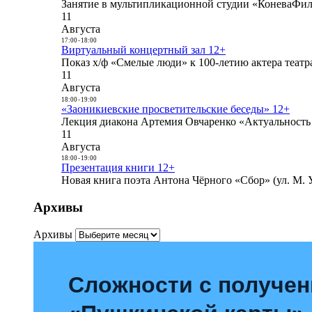
Занятие в мультипликационной студии «КоневаФиль
11
Августа
17:00
-
18:00
Виртуальный концертный зал 12+
Показ х/ф «Смелые люди» к 100-летию актера театра
11
Августа
18:00
-
19:00
«Заоникиевские просветительские беседы» 12+
Лекция диакона Артемия Овчаренко «Актуальность 
11
Августа
18:00
-
19:00
Презентация книги 12+
Новая книга поэта Антона Чёрного «Сбор» (ул. М. У
Архивы
Архивы
Сложности с получе