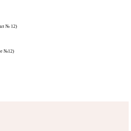
зал № 12)
ле №12)