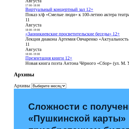
Августа
17:00
-
18:00
Виртуальный концертный зал 12+
Показ х/ф «Смелые люди» к 100-летию актера театра
11
Августа
18:00
-
19:00
«Заоникиевские просветительские беседы» 12+
Лекция диакона Артемия Овчаренко «Актуальность 
11
Августа
18:00
-
19:00
Презентация книги 12+
Новая книга поэта Антона Чёрного «Сбор» (ул. М. У
Архивы
Архивы
Сложности с получе
«Пушкинской карты»