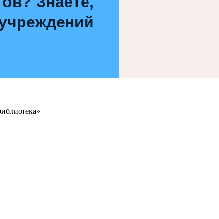
ов? Знаете,
 учреждений
библиотека»