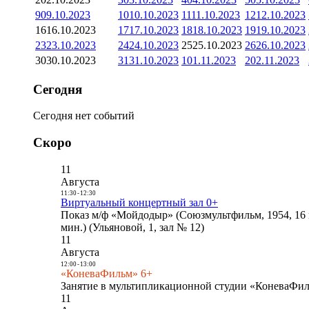
9
09.10.2023
10
10.10.2023
11
11.10.2023
12
12.10.2023
16
16.10.2023
17
17.10.2023
18
18.10.2023
19
19.10.2023
23
23.10.2023
24
24.10.2023
25
25.10.2023
26
26.10.2023
30
30.10.2023
31
31.10.2023
1
01.11.2023
2
02.11.2023
Сегодня
Сегодня нет событий
Скоро
11
Августа
11:30
-
12:30
Виртуальный концертный зал 0+
Показ м/ф «Мойдодыр» (Союзмультфильм, 1954, 16 
мин.) (Ульяновой, 1, зал № 12)
11
Августа
12:00
-
13:00
«КоневаФильм» 6+
Занятие в мультипликационной студии «КоневаФиль
11