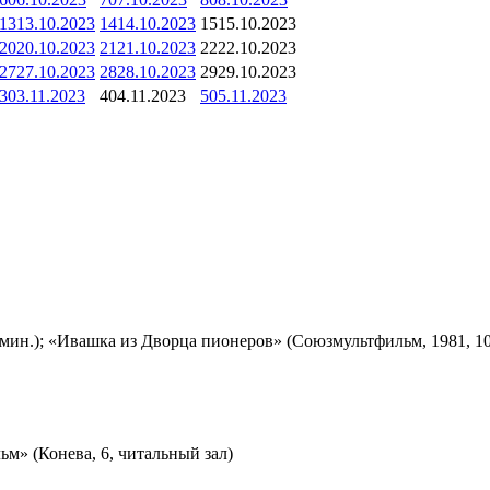
13
13.10.2023
14
14.10.2023
15
15.10.2023
20
20.10.2023
21
21.10.2023
22
22.10.2023
27
27.10.2023
28
28.10.2023
29
29.10.2023
3
03.11.2023
4
04.11.2023
5
05.11.2023
мин.); «Ивашка из Дворца пионеров» (Союзмультфильм, 1981, 10
м» (Конева, 6, читальный зал)