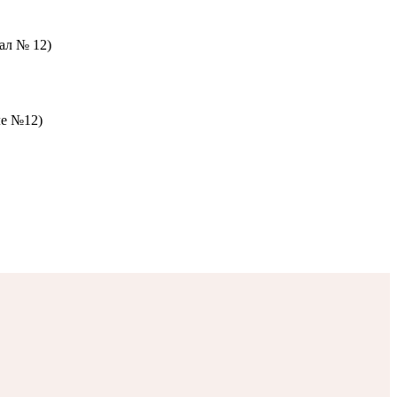
зал № 12)
ле №12)