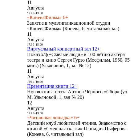
11
Августа
12:00
-
13:00
«КоневаФильм» 6+
Занятие в мультипликационной студии
«КоневаФильм» (Конева, 6, читальный зал)
11
Августа
17:00
-
18:00
Виртуальный концертный зал 12+
Показ х/ф «Смелые люди» к 100-летию актера
театра и кино Сергея Гурзо (Мосфильм, 1950, 95
мин.) (Ульяновой, 1, зал № 12)
11
Августа
18:00
-
19:00
Презентация книги 12+
Новая книга поэта Антона Чёрного «Сбор» (ул.
М. Ульяновой, 1, зал № 20)
12
Августа
12:00
-
13:00
«Читающая лошадка» 6+
Детский клуб любителей чтения. Знакомство с
книгой «Смешная сказка» Геннадия Цыферова
(Конева, 6, читальный зал)