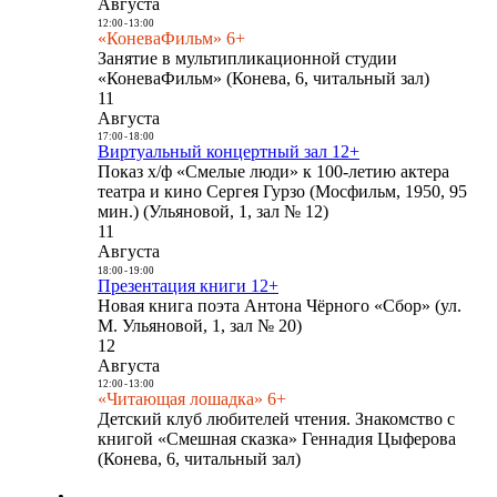
Августа
12:00
-
13:00
«КоневаФильм» 6+
Занятие в мультипликационной студии
«КоневаФильм» (Конева, 6, читальный зал)
11
Августа
17:00
-
18:00
Виртуальный концертный зал 12+
Показ х/ф «Смелые люди» к 100-летию актера
театра и кино Сергея Гурзо (Мосфильм, 1950, 95
мин.) (Ульяновой, 1, зал № 12)
11
Августа
18:00
-
19:00
Презентация книги 12+
Новая книга поэта Антона Чёрного «Сбор» (ул.
М. Ульяновой, 1, зал № 20)
12
Августа
12:00
-
13:00
«Читающая лошадка» 6+
Детский клуб любителей чтения. Знакомство с
книгой «Смешная сказка» Геннадия Цыферова
(Конева, 6, читальный зал)