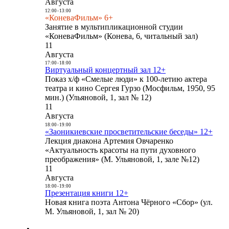
Августа
12:00
-
13:00
«КоневаФильм» 6+
Занятие в мультипликационной студии
«КоневаФильм» (Конева, 6, читальный зал)
11
Августа
17:00
-
18:00
Виртуальный концертный зал 12+
Показ х/ф «Смелые люди» к 100-летию актера
театра и кино Сергея Гурзо (Мосфильм, 1950, 95
мин.) (Ульяновой, 1, зал № 12)
11
Августа
18:00
-
19:00
«Заоникиевские просветительские беседы» 12+
Лекция диакона Артемия Овчаренко
«Актуальность красоты на пути духовного
преображения» (М. Ульяновой, 1, зале №12)
11
Августа
18:00
-
19:00
Презентация книги 12+
Новая книга поэта Антона Чёрного «Сбор» (ул.
М. Ульяновой, 1, зал № 20)