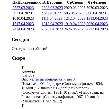
Пн
Понедельник
Вт
Вторник
Ср
Среда
Чт
Четверг
27
27.03.2023
28
28.03.2023
29
29.03.2023
30
30.03.2023
3
03.04.2023
4
04.04.2023
5
05.04.2023
6
06.04.2023
10
10.04.2023
11
11.04.2023
12
12.04.2023
13
13.04.2023
17
17.04.2023
18
18.04.2023
19
19.04.2023
20
20.04.2023
24
24.04.2023
25
25.04.2023
26
26.04.2023
27
27.04.2023
Сегодня
Сегодня нет событий
Скоро
11
Августа
11:30
-
12:30
Виртуальный концертный зал 0+
Показ м/ф «Мойдодыр» (Союзмультфильм, 1954,
16 мин.); «Ивашка из Дворца пионеров»
(Союзмультфильм, 1981, 10 мин.); «Паровозик из
Ромашкова» (Союзмультфильм, 1967, 10 мин.)
(Ульяновой, 1, зал № 12)
11