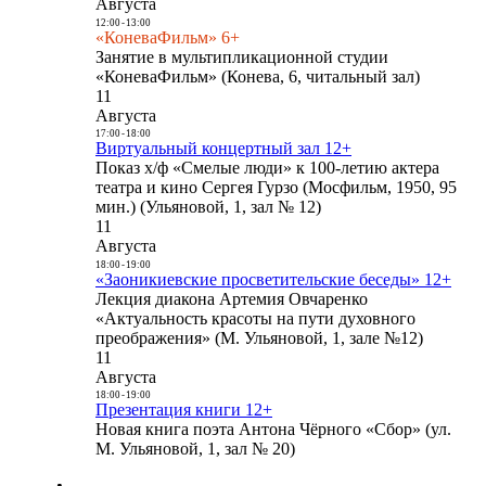
Августа
12:00
-
13:00
«КоневаФильм» 6+
Занятие в мультипликационной студии
«КоневаФильм» (Конева, 6, читальный зал)
11
Августа
17:00
-
18:00
Виртуальный концертный зал 12+
Показ х/ф «Смелые люди» к 100-летию актера
театра и кино Сергея Гурзо (Мосфильм, 1950, 95
мин.) (Ульяновой, 1, зал № 12)
11
Августа
18:00
-
19:00
«Заоникиевские просветительские беседы» 12+
Лекция диакона Артемия Овчаренко
«Актуальность красоты на пути духовного
преображения» (М. Ульяновой, 1, зале №12)
11
Августа
18:00
-
19:00
Презентация книги 12+
Новая книга поэта Антона Чёрного «Сбор» (ул.
М. Ульяновой, 1, зал № 20)