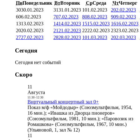
Пн
Понедельник
Вт
Вторник
Ср
Среда
Чт
Четверг
30
30.01.2023
31
31.01.2023
1
01.02.2023
2
02.02.2023
6
06.02.2023
7
07.02.2023
8
08.02.2023
9
09.02.2023
13
13.02.2023
14
14.02.2023
15
15.02.2023
16
16.02.2023
20
20.02.2023
21
21.02.2023
22
22.02.2023
23
23.02.2023
27
27.02.2023
28
28.02.2023
1
01.03.2023
2
02.03.2023
Сегодня
Сегодня нет событий
Скоро
11
Августа
11:30
-
12:30
Виртуальный концертный зал 0+
Показ м/ф «Мойдодыр» (Союзмультфильм, 1954,
16 мин.); «Ивашка из Дворца пионеров»
(Союзмультфильм, 1981, 10 мин.); «Паровозик из
Ромашкова» (Союзмультфильм, 1967, 10 мин.)
(Ульяновой, 1, зал № 12)
11