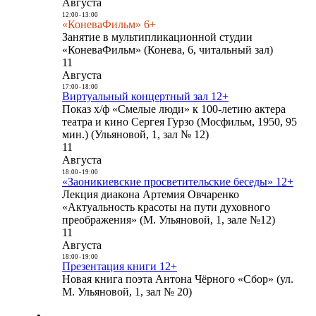
Августа
12:00
-
13:00
«КоневаФильм» 6+
Занятие в мультипликационной студии
«КоневаФильм» (Конева, 6, читальный зал)
11
Августа
17:00
-
18:00
Виртуальный концертный зал 12+
Показ х/ф «Смелые люди» к 100-летию актера
театра и кино Сергея Гурзо (Мосфильм, 1950, 95
мин.) (Ульяновой, 1, зал № 12)
11
Августа
18:00
-
19:00
«Заоникиевские просветительские беседы» 12+
Лекция диакона Артемия Овчаренко
«Актуальность красоты на пути духовного
преображения» (М. Ульяновой, 1, зале №12)
11
Августа
18:00
-
19:00
Презентация книги 12+
Новая книга поэта Антона Чёрного «Сбор» (ул.
М. Ульяновой, 1, зал № 20)