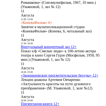
Ромашкова» (Союзмультфильм, 1967, 10 мин.)
(Ульяновой, 1, зал № 12)
11
Августа
12:00
-
13:00
«КоневаФильм» 6+
Занятие в мультипликационной студии
«КоневаФильм» (Конева, 6, читальный зал)
11
Августа
17:00
-
18:00
Виртуальный концертный зал 12+
Показ х/ф «Смелые люди» к 100-летию актера
театра и кино Сергея Гурзо (Мосфильм, 1950, 95
мин.) (Ульяновой, 1, зал № 12)
11
Августа
18:00
-
19:00
«Заоникиевские просветительские беседы» 12+
Лекция диакона Артемия Овчаренко
«Актуальность красоты на пути духовного
преображения» (М. Ульяновой, 1, зале №12)
11
Августа
18:00
-
19:00
Презентация книги 12+