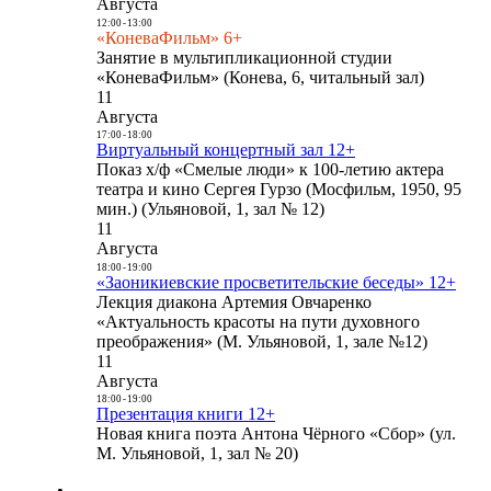
Августа
12:00
-
13:00
«КоневаФильм» 6+
Занятие в мультипликационной студии
«КоневаФильм» (Конева, 6, читальный зал)
11
Августа
17:00
-
18:00
Виртуальный концертный зал 12+
Показ х/ф «Смелые люди» к 100-летию актера
театра и кино Сергея Гурзо (Мосфильм, 1950, 95
мин.) (Ульяновой, 1, зал № 12)
11
Августа
18:00
-
19:00
«Заоникиевские просветительские беседы» 12+
Лекция диакона Артемия Овчаренко
«Актуальность красоты на пути духовного
преображения» (М. Ульяновой, 1, зале №12)
11
Августа
18:00
-
19:00
Презентация книги 12+
Новая книга поэта Антона Чёрного «Сбор» (ул.
М. Ульяновой, 1, зал № 20)