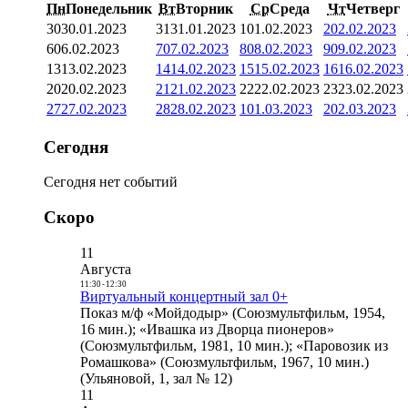
Пн
Понедельник
Вт
Вторник
Ср
Среда
Чт
Четверг
30
30.01.2023
31
31.01.2023
1
01.02.2023
2
02.02.2023
6
06.02.2023
7
07.02.2023
8
08.02.2023
9
09.02.2023
13
13.02.2023
14
14.02.2023
15
15.02.2023
16
16.02.2023
20
20.02.2023
21
21.02.2023
22
22.02.2023
23
23.02.2023
27
27.02.2023
28
28.02.2023
1
01.03.2023
2
02.03.2023
Сегодня
Сегодня нет событий
Скоро
11
Августа
11:30
-
12:30
Виртуальный концертный зал 0+
Показ м/ф «Мойдодыр» (Союзмультфильм, 1954,
16 мин.); «Ивашка из Дворца пионеров»
(Союзмультфильм, 1981, 10 мин.); «Паровозик из
Ромашкова» (Союзмультфильм, 1967, 10 мин.)
(Ульяновой, 1, зал № 12)
11