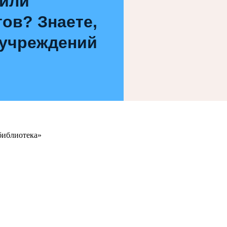
 или
ов? Знаете,
 учреждений
библиотека»