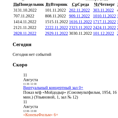
Пн
Понедельник
Вт
Вторник
Ср
Среда
Чт
Четверг
31
31.10.2022
1
01.11.2022
2
02.11.2022
3
03.11.2022
7
07.11.2022
8
08.11.2022
9
09.11.2022
10
10.11.2022
14
14.11.2022
15
15.11.2022
16
16.11.2022
17
17.11.2022
21
21.11.2022
22
22.11.2022
23
23.11.2022
24
24.11.2022
28
28.11.2022
29
29.11.2022
30
30.11.2022
1
01.12.2022
Сегодня
Сегодня нет событий
Скоро
11
Августа
11:30
-
12:30
Виртуальный концертный зал 0+
Показ м/ф «Мойдодыр» (Союзмультфильм, 1954, 16 
мин.) (Ульяновой, 1, зал № 12)
11
Августа
12:00
-
13:00
«КоневаФильм» 6+