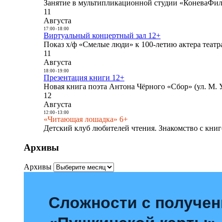
Занятие в мультипликационной студии «КоневаФиль
11
Августа
17:00
-
18:00
Виртуальный концертный зал 12+
Показ х/ф «Смелые люди» к 100-летию актера театра
11
Августа
18:00
-
19:00
Презентация книги 12+
Новая книга поэта Антона Чёрного «Сбор» (ул. М. У
12
Августа
12:00
-
13:00
«Читающая лошадка» 6+
Детский клуб любителей чтения. Знакомство с книг
Архивы
Архивы
Сложности с получе