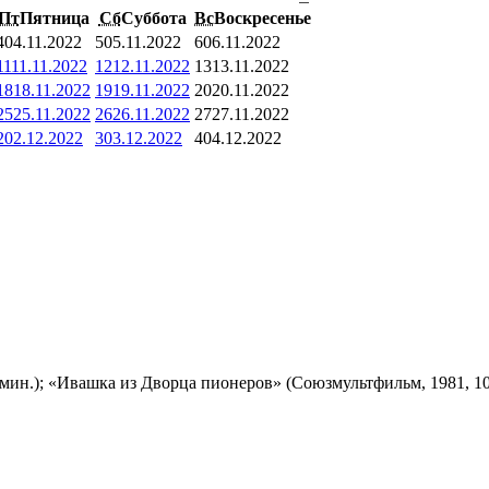
Пт
Пятница
Сб
Суббота
Вс
Воскресенье
4
04.11.2022
5
05.11.2022
6
06.11.2022
11
11.11.2022
12
12.11.2022
13
13.11.2022
18
18.11.2022
19
19.11.2022
20
20.11.2022
25
25.11.2022
26
26.11.2022
27
27.11.2022
2
02.12.2022
3
03.12.2022
4
04.12.2022
мин.); «Ивашка из Дворца пионеров» (Союзмультфильм, 1981, 10