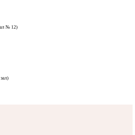
зал № 12)
зал)