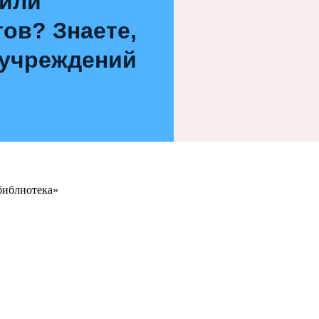
 или
ов? Знаете,
 учреждений
библиотека»