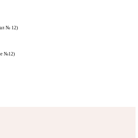
зал № 12)
ле №12)