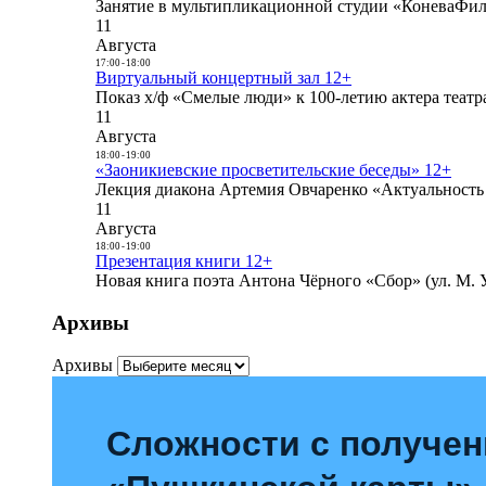
Занятие в мультипликационной студии «КоневаФиль
11
Августа
17:00
-
18:00
Виртуальный концертный зал 12+
Показ х/ф «Смелые люди» к 100-летию актера театра
11
Августа
18:00
-
19:00
«Заоникиевские просветительские беседы» 12+
Лекция диакона Артемия Овчаренко «Актуальность 
11
Августа
18:00
-
19:00
Презентация книги 12+
Новая книга поэта Антона Чёрного «Сбор» (ул. М. У
Архивы
Архивы
Сложности с получе