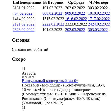
Пн
Понедельник
Вт
Вторник
Ср
Среда
Чт
Четверг
31
31.01.2022
1
01.02.2022
2
02.02.2022
3
03.02.2022
7
07.02.2022
8
08.02.2022
9
09.02.2022
10
10.02.2022
14
14.02.2022
15
15.02.2022
16
16.02.2022
17
17.02.2022
21
21.02.2022
22
22.02.2022
23
23.02.2022
24
24.02.2022
28
28.02.2022
1
01.03.2022
2
02.03.2022
3
03.03.2022
Сегодня
Сегодня нет событий
Скоро
11
Августа
11:30
-
12:30
Виртуальный концертный зал 0+
Показ м/ф «Мойдодыр» (Союзмультфильм, 1954,
16 мин.); «Ивашка из Дворца пионеров»
(Союзмультфильм, 1981, 10 мин.); «Паровозик из
Ромашкова» (Союзмультфильм, 1967, 10 мин.)
(Ульяновой, 1, зал № 12)
11