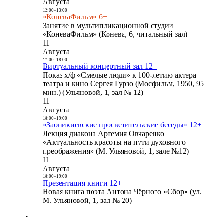
Августа
12:00
-
13:00
«КоневаФильм» 6+
Занятие в мультипликационной студии
«КоневаФильм» (Конева, 6, читальный зал)
11
Августа
17:00
-
18:00
Виртуальный концертный зал 12+
Показ х/ф «Смелые люди» к 100-летию актера
театра и кино Сергея Гурзо (Мосфильм, 1950, 95
мин.) (Ульяновой, 1, зал № 12)
11
Августа
18:00
-
19:00
«Заоникиевские просветительские беседы» 12+
Лекция диакона Артемия Овчаренко
«Актуальность красоты на пути духовного
преображения» (М. Ульяновой, 1, зале №12)
11
Августа
18:00
-
19:00
Презентация книги 12+
Новая книга поэта Антона Чёрного «Сбор» (ул.
М. Ульяновой, 1, зал № 20)