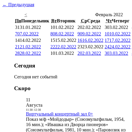
← Предыдущая
<
Февраль 2022
Пн
Понедельник
Вт
Вторник
Ср
Среда
Чт
Четверг
31
31.01.2022
1
01.02.2022
2
02.02.2022
3
03.02.2022
7
07.02.2022
8
08.02.2022
9
09.02.2022
10
10.02.2022
14
14.02.2022
15
15.02.2022
16
16.02.2022
17
17.02.2022
21
21.02.2022
22
22.02.2022
23
23.02.2022
24
24.02.2022
28
28.02.2022
1
01.03.2022
2
02.03.2022
3
03.03.2022
Сегодня
Сегодня нет событий
Скоро
11
Августа
11:30
-
12:30
Виртуальный концертный зал 0+
Показ м/ф «Мойдодыр» (Союзмультфильм, 1954,
16 мин.); «Ивашка из Дворца пионеров»
(Союзмультфильм, 1981, 10 мин.); «Паровозик из