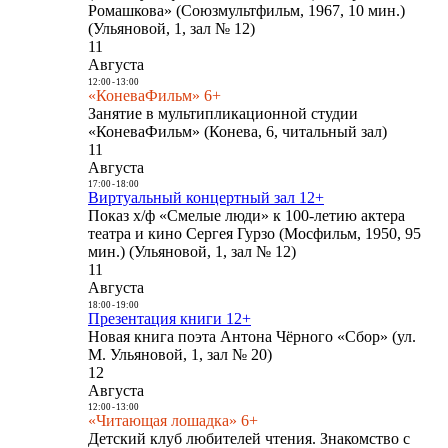
Ромашкова» (Союзмультфильм, 1967, 10 мин.)
(Ульяновой, 1, зал № 12)
11
Августа
12:00
-
13:00
«КоневаФильм» 6+
Занятие в мультипликационной студии
«КоневаФильм» (Конева, 6, читальный зал)
11
Августа
17:00
-
18:00
Виртуальный концертный зал 12+
Показ х/ф «Смелые люди» к 100-летию актера
театра и кино Сергея Гурзо (Мосфильм, 1950, 95
мин.) (Ульяновой, 1, зал № 12)
11
Августа
18:00
-
19:00
Презентация книги 12+
Новая книга поэта Антона Чёрного «Сбор» (ул.
М. Ульяновой, 1, зал № 20)
12
Августа
12:00
-
13:00
«Читающая лошадка» 6+
Детский клуб любителей чтения. Знакомство с