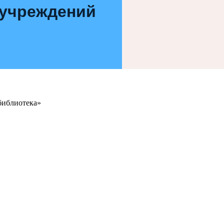
 учреждений
библиотека»