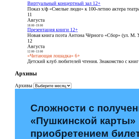
Виртуальный концертный зал 12+
Показ х/ф «Смелые люди» к 100-летию актера театра
11
Августа
18:00
-
19:00
Презентация книги 12+
Новая книга поэта Антона Чёрного «Сбор» (ул. М. У
12
Августа
12:00
-
13:00
«Читающая лошадка» 6+
Детский клуб любителей чтения. Знакомство с книг
Архивы
Архивы
Сложности с получе
«Пушкинской карты»
приобретением билет