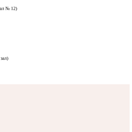
зал № 12)
зал)