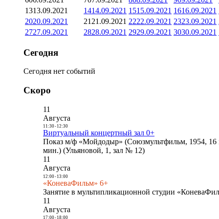
13
13.09.2021
14
14.09.2021
15
15.09.2021
16
16.09.2021
20
20.09.2021
21
21.09.2021
22
22.09.2021
23
23.09.2021
27
27.09.2021
28
28.09.2021
29
29.09.2021
30
30.09.2021
Сегодня
Сегодня нет событий
Скоро
11
Августа
11:30
-
12:30
Виртуальный концертный зал 0+
Показ м/ф «Мойдодыр» (Союзмультфильм, 1954, 16 
мин.) (Ульяновой, 1, зал № 12)
11
Августа
12:00
-
13:00
«КоневаФильм» 6+
Занятие в мультипликационной студии «КоневаФиль
11
Августа
17:00
-
18:00