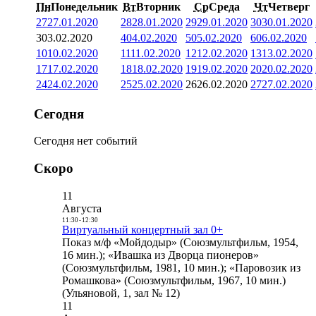
Пн
Понедельник
Вт
Вторник
Ср
Среда
Чт
Четверг
27
27.01.2020
28
28.01.2020
29
29.01.2020
30
30.01.2020
3
03.02.2020
4
04.02.2020
5
05.02.2020
6
06.02.2020
10
10.02.2020
11
11.02.2020
12
12.02.2020
13
13.02.2020
17
17.02.2020
18
18.02.2020
19
19.02.2020
20
20.02.2020
24
24.02.2020
25
25.02.2020
26
26.02.2020
27
27.02.2020
Сегодня
Сегодня нет событий
Скоро
11
Августа
11:30
-
12:30
Виртуальный концертный зал 0+
Показ м/ф «Мойдодыр» (Союзмультфильм, 1954,
16 мин.); «Ивашка из Дворца пионеров»
(Союзмультфильм, 1981, 10 мин.); «Паровозик из
Ромашкова» (Союзмультфильм, 1967, 10 мин.)
(Ульяновой, 1, зал № 12)
11