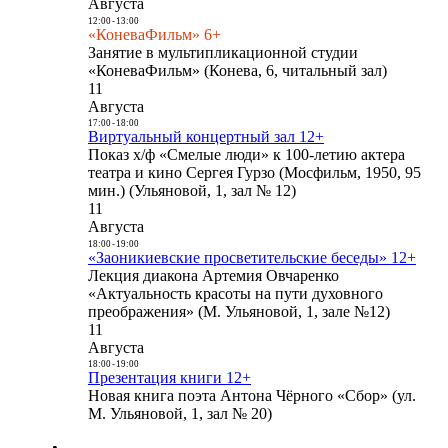
Августа
12:00
-
13:00
«КоневаФильм» 6+
Занятие в мультипликационной студии
«КоневаФильм» (Конева, 6, читальный зал)
11
Августа
17:00
-
18:00
Виртуальный концертный зал 12+
Показ х/ф «Смелые люди» к 100-летию актера
театра и кино Сергея Гурзо (Мосфильм, 1950, 95
мин.) (Ульяновой, 1, зал № 12)
11
Августа
18:00
-
19:00
«Заоникиевские просветительские беседы» 12+
Лекция диакона Артемия Овчаренко
«Актуальность красоты на пути духовного
преображения» (М. Ульяновой, 1, зале №12)
11
Августа
18:00
-
19:00
Презентация книги 12+
Новая книга поэта Антона Чёрного «Сбор» (ул.
М. Ульяновой, 1, зал № 20)