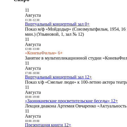
11
Августа
11:30
-
12:30
Виртуальный концертный зал 0+
Показ м/ф «Мойдодыр» (Союзмультфильм, 1954, 16 
мин.) (Ульяновой, 1, зал № 12)
11
Августа
12:00
-
13:00
«КоневаФильм» 6+
Занятие в мультипликационной студии «КоневаФиль
11
Августа
17:00
-
18:00
Виртуальный концертный зал 12+
Показ х/ф «Смелые люди» к 100-летию актера театра
11
Августа
18:00
-
19:00
«Заоникиевские просветительские беседы» 12+
Лекция диакона Артемия Овчаренко «Актуальность 
11
Августа
18:00
-
19:00
Презентация книги 12+