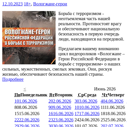
12.10.2023
18+
,
Вологжане-герои
Борьба с терроризмом -
неотъемлемая часть нашей
реальности. Противостоят врагу
и обеспечивают национальную
безопасность в первую очередь
люди, находящиеся на передовой.
Предлагаем вашему вниманию
цикл видеороликов «Вологжане –
Герои Российской Федерации в
борьбе с терроризмом» о наших
сильных, мужественных, смелых земляках. Они, рискуя
жизнью, обеспечивают безопасность нашей страны.
Подробнее
<
Июнь 2026
Пн
Понедельник
Вт
Вторник
Ср
Среда
Чт
Четверг
1
01.06.2026
2
02.06.2026
3
03.06.2026
4
04.06.2026
8
08.06.2026
9
09.06.2026
10
10.06.2026
11
11.06.2026
15
15.06.2026
16
16.06.2026
17
17.06.2026
18
18.06.2026
22
22.06.2026
23
23.06.2026
24
24.06.2026
25
25.06.2026
29
29.06.2026
30
30.06.2026
1
01.07.2026
2
02.07.2026