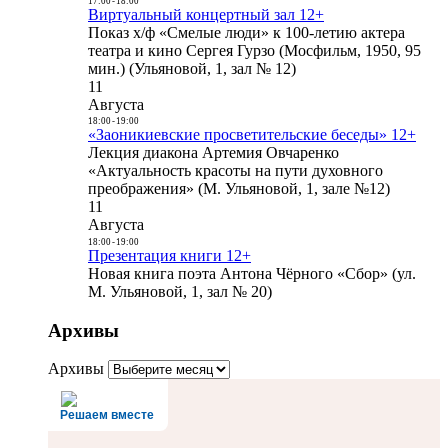
17:00
-
18:00
Виртуальный концертный зал 12+
Показ х/ф «Смелые люди» к 100-летию актера
театра и кино Сергея Гурзо (Мосфильм, 1950, 95
мин.) (Ульяновой, 1, зал № 12)
11
Августа
18:00
-
19:00
«Заоникиевские просветительские беседы» 12+
Лекция диакона Артемия Овчаренко
«Актуальность красоты на пути духовного
преображения» (М. Ульяновой, 1, зале №12)
11
Августа
18:00
-
19:00
Презентация книги 12+
Новая книга поэта Антона Чёрного «Сбор» (ул.
М. Ульяновой, 1, зал № 20)
Архивы
Архивы
Решаем вместе