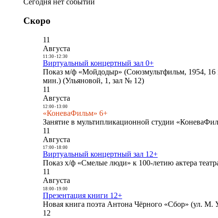
Сегодня нет событий
Скоро
11
Августа
11:30
-
12:30
Виртуальный концертный зал 0+
Показ м/ф «Мойдодыр» (Союзмультфильм, 1954, 16 
мин.) (Ульяновой, 1, зал № 12)
11
Августа
12:00
-
13:00
«КоневаФильм» 6+
Занятие в мультипликационной студии «КоневаФиль
11
Августа
17:00
-
18:00
Виртуальный концертный зал 12+
Показ х/ф «Смелые люди» к 100-летию актера театра
11
Августа
18:00
-
19:00
Презентация книги 12+
Новая книга поэта Антона Чёрного «Сбор» (ул. М. У
12