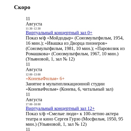
Скоро
11
Августа
11:30
-
12:30
Виртуальный концертный зал 0+
Показ м/ф «Мойдодыр» (Союзмультфильм, 1954,
16 мин.); «Ивашка из Дворца пионеров»
(Союзмультфильм, 1981, 10 мин.); «Паровозик из
Ромашкова» (Союзмультфильм, 1967, 10 мин.)
(Ульяновой, 1, зал № 12)
11
Августа
12:00
-
13:00
«КоневаФильм» 6+
Занятие в мультипликационной студии
«КоневаФильм» (Конева, 6, читальный зал)
11
Августа
17:00
-
18:00
Виртуальный концертный зал 12+
Показ х/ф «Смелые люди» к 100-летию актера
театра и кино Сергея Гурзо (Мосфильм, 1950, 95
мин.) (Ульяновой, 1, зал № 12)
11