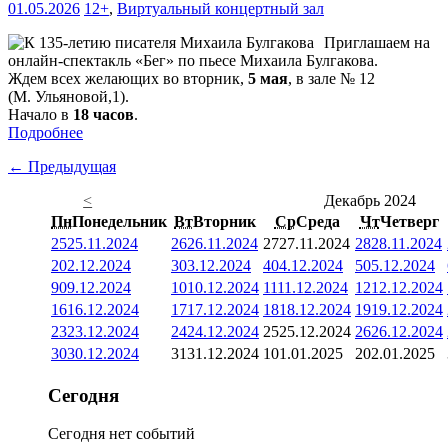
01.05.2026
12+
,
Виртуальный концертный зал
Приглашаем на
онлайн-спектакль «Бег» по пьесе Михаила Булгакова.
Ждем всех желающих во вторник,
5 мая
, в зале № 12
(М. Ульяновой,1).
Начало в
18 часов
.
Подробнее
← Предыдущая
<
Декабрь 2024
Пн
Понедельник
Вт
Вторник
Ср
Среда
Чт
Четверг
25
25.11.2024
26
26.11.2024
27
27.11.2024
28
28.11.2024
2
02.12.2024
3
03.12.2024
4
04.12.2024
5
05.12.2024
9
09.12.2024
10
10.12.2024
11
11.12.2024
12
12.12.2024
16
16.12.2024
17
17.12.2024
18
18.12.2024
19
19.12.2024
23
23.12.2024
24
24.12.2024
25
25.12.2024
26
26.12.2024
30
30.12.2024
31
31.12.2024
1
01.01.2025
2
02.01.2025
Сегодня
Сегодня нет событий