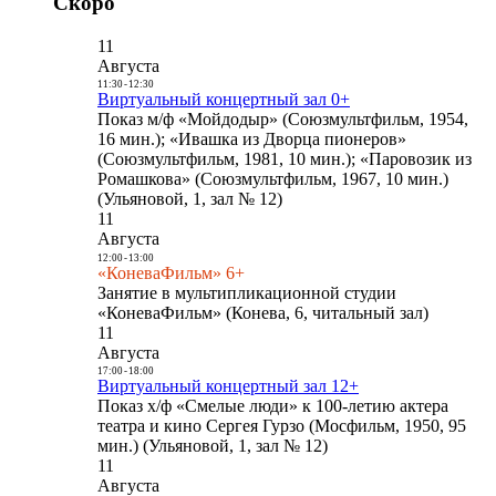
Скоро
11
Августа
11:30
-
12:30
Виртуальный концертный зал 0+
Показ м/ф «Мойдодыр» (Союзмультфильм, 1954,
16 мин.); «Ивашка из Дворца пионеров»
(Союзмультфильм, 1981, 10 мин.); «Паровозик из
Ромашкова» (Союзмультфильм, 1967, 10 мин.)
(Ульяновой, 1, зал № 12)
11
Августа
12:00
-
13:00
«КоневаФильм» 6+
Занятие в мультипликационной студии
«КоневаФильм» (Конева, 6, читальный зал)
11
Августа
17:00
-
18:00
Виртуальный концертный зал 12+
Показ х/ф «Смелые люди» к 100-летию актера
театра и кино Сергея Гурзо (Мосфильм, 1950, 95
мин.) (Ульяновой, 1, зал № 12)
11
Августа