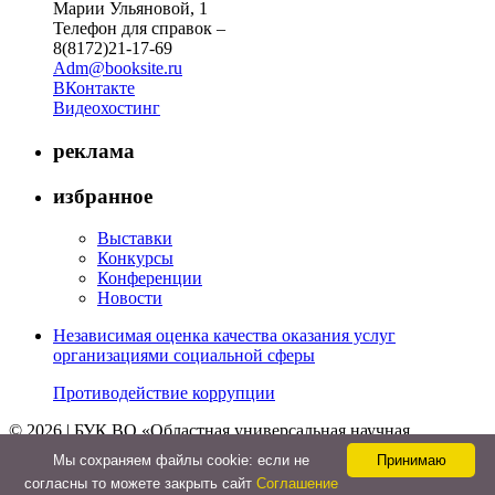
Марии Ульяновой, 1
Телефон для справок –
8(8172)21-17-69
Adm@booksite.ru
ВКонтакте
Видеохостинг
реклама
избранное
Выставки
Конкурсы
Конференции
Новости
Независимая оценка качества оказания услуг
организациями социальной сферы
Противодействие коррупции
© 2026 | БУК ВО «Областная универсальная научная
библиотека»
Мы cохраняем файлы cookie: если не
Принимаю
↑
согласны то можете закрыть сайт
Соглашение