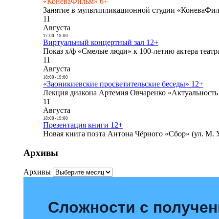
«КоневаФильм» 6+
Занятие в мультипликационной студии «КоневаФиль
11
Августа
17:00
-
18:00
Виртуальный концертный зал 12+
Показ х/ф «Смелые люди» к 100-летию актера театра
11
Августа
18:00
-
19:00
«Заоникиевские просветительские беседы» 12+
Лекция диакона Артемия Овчаренко «Актуальность 
11
Августа
18:00
-
19:00
Презентация книги 12+
Новая книга поэта Антона Чёрного «Сбор» (ул. М. У
Архивы
Архивы
Сложности с получе