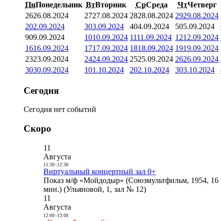
Пн
Понедельник
Вт
Вторник
Ср
Среда
Чт
Четверг
26
26.08.2024
27
27.08.2024
28
28.08.2024
29
29.08.2024
2
02.09.2024
3
03.09.2024
4
04.09.2024
5
05.09.2024
9
09.09.2024
10
10.09.2024
11
11.09.2024
12
12.09.2024
16
16.09.2024
17
17.09.2024
18
18.09.2024
19
19.09.2024
23
23.09.2024
24
24.09.2024
25
25.09.2024
26
26.09.2024
30
30.09.2024
1
01.10.2024
2
02.10.2024
3
03.10.2024
Сегодня
Сегодня нет событий
Скоро
11
Августа
11:30
-
12:30
Виртуальный концертный зал 0+
Показ м/ф «Мойдодыр» (Союзмультфильм, 1954, 16 
мин.) (Ульяновой, 1, зал № 12)
11
Августа
12:00
-
13:00