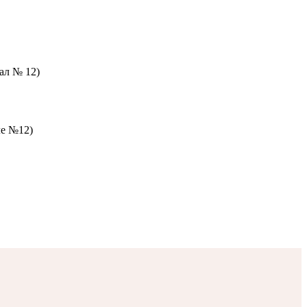
зал № 12)
ле №12)