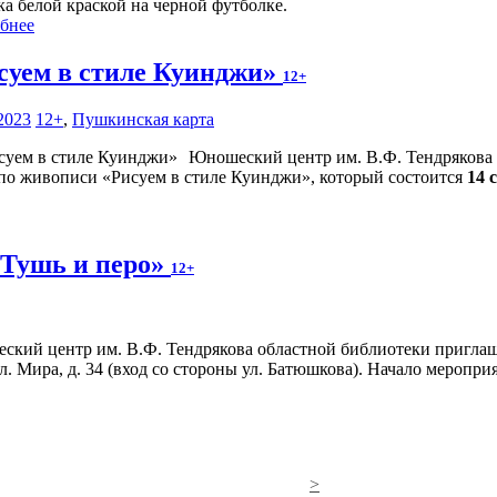
ка белой краской на черной футболке.
бнее
суем в стиле Куинджи»
12+
2023
12+
,
Пушкинская карта
Юношеский центр им. В.Ф. Тендрякова 
 по живописи «Рисуем в стиле Куинджи», который состоится
14 
 Тушь и перо»
12+
кий центр им. В.Ф. Тендрякова областной библиотеки приглаш
л. Мира, д. 34 (вход со стороны ул. Батюшкова). Начало меропри
>