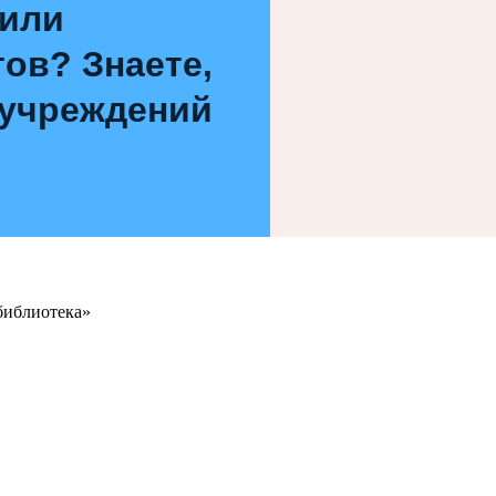
 или
ов? Знаете,
 учреждений
библиотека»