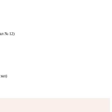
зал № 12)
зал)