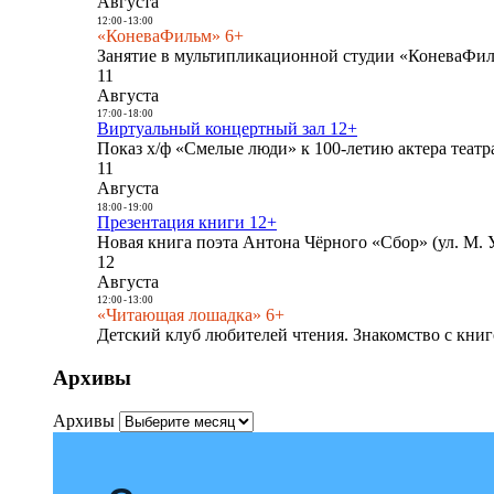
Августа
12:00
-
13:00
«КоневаФильм» 6+
Занятие в мультипликационной студии «КоневаФиль
11
Августа
17:00
-
18:00
Виртуальный концертный зал 12+
Показ х/ф «Смелые люди» к 100-летию актера театра
11
Августа
18:00
-
19:00
Презентация книги 12+
Новая книга поэта Антона Чёрного «Сбор» (ул. М. У
12
Августа
12:00
-
13:00
«Читающая лошадка» 6+
Детский клуб любителей чтения. Знакомство с книг
Архивы
Архивы