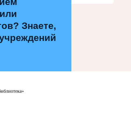
нием
 или
ов? Знаете,
 учреждений
библиотека»