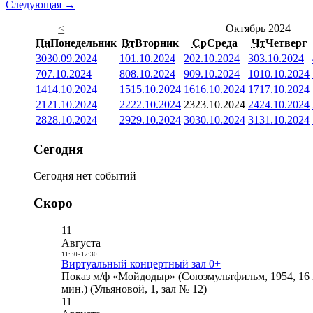
Следующая →
<
Октябрь 2024
Пн
Понедельник
Вт
Вторник
Ср
Среда
Чт
Четверг
30
30.09.2024
1
01.10.2024
2
02.10.2024
3
03.10.2024
7
07.10.2024
8
08.10.2024
9
09.10.2024
10
10.10.2024
14
14.10.2024
15
15.10.2024
16
16.10.2024
17
17.10.2024
21
21.10.2024
22
22.10.2024
23
23.10.2024
24
24.10.2024
28
28.10.2024
29
29.10.2024
30
30.10.2024
31
31.10.2024
Сегодня
Сегодня нет событий
Скоро
11
Августа
11:30
-
12:30
Виртуальный концертный зал 0+
Показ м/ф «Мойдодыр» (Союзмультфильм, 1954, 16 
мин.) (Ульяновой, 1, зал № 12)
11