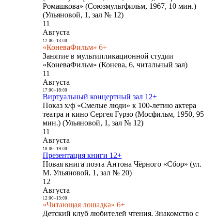
Ромашкова» (Союзмультфильм, 1967, 10 мин.)
(Ульяновой, 1, зал № 12)
11
Августа
12:00
-
13:00
«КоневаФильм» 6+
Занятие в мультипликационной студии
«КоневаФильм» (Конева, 6, читальный зал)
11
Августа
17:00
-
18:00
Виртуальный концертный зал 12+
Показ х/ф «Смелые люди» к 100-летию актера
театра и кино Сергея Гурзо (Мосфильм, 1950, 95
мин.) (Ульяновой, 1, зал № 12)
11
Августа
18:00
-
19:00
Презентация книги 12+
Новая книга поэта Антона Чёрного «Сбор» (ул.
М. Ульяновой, 1, зал № 20)
12
Августа
12:00
-
13:00
«Читающая лошадка» 6+
Детский клуб любителей чтения. Знакомство с