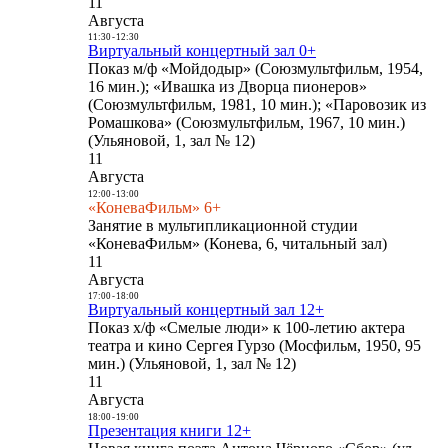
11
Августа
11:30
-
12:30
Виртуальный концертный зал 0+
Показ м/ф «Мойдодыр» (Союзмультфильм, 1954,
16 мин.); «Ивашка из Дворца пионеров»
(Союзмультфильм, 1981, 10 мин.); «Паровозик из
Ромашкова» (Союзмультфильм, 1967, 10 мин.)
(Ульяновой, 1, зал № 12)
11
Августа
12:00
-
13:00
«КоневаФильм» 6+
Занятие в мультипликационной студии
«КоневаФильм» (Конева, 6, читальный зал)
11
Августа
17:00
-
18:00
Виртуальный концертный зал 12+
Показ х/ф «Смелые люди» к 100-летию актера
театра и кино Сергея Гурзо (Мосфильм, 1950, 95
мин.) (Ульяновой, 1, зал № 12)
11
Августа
18:00
-
19:00
Презентация книги 12+