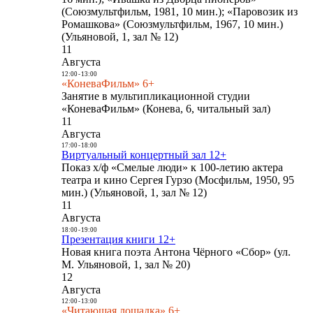
(Союзмультфильм, 1981, 10 мин.); «Паровозик из
Ромашкова» (Союзмультфильм, 1967, 10 мин.)
(Ульяновой, 1, зал № 12)
11
Августа
12:00
-
13:00
«КоневаФильм» 6+
Занятие в мультипликационной студии
«КоневаФильм» (Конева, 6, читальный зал)
11
Августа
17:00
-
18:00
Виртуальный концертный зал 12+
Показ х/ф «Смелые люди» к 100-летию актера
театра и кино Сергея Гурзо (Мосфильм, 1950, 95
мин.) (Ульяновой, 1, зал № 12)
11
Августа
18:00
-
19:00
Презентация книги 12+
Новая книга поэта Антона Чёрного «Сбор» (ул.
М. Ульяновой, 1, зал № 20)
12
Августа
12:00
-
13:00
«Читающая лошадка» 6+