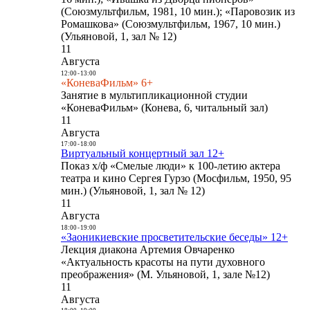
(Союзмультфильм, 1981, 10 мин.); «Паровозик из
Ромашкова» (Союзмультфильм, 1967, 10 мин.)
(Ульяновой, 1, зал № 12)
11
Августа
12:00
-
13:00
«КоневаФильм» 6+
Занятие в мультипликационной студии
«КоневаФильм» (Конева, 6, читальный зал)
11
Августа
17:00
-
18:00
Виртуальный концертный зал 12+
Показ х/ф «Смелые люди» к 100-летию актера
театра и кино Сергея Гурзо (Мосфильм, 1950, 95
мин.) (Ульяновой, 1, зал № 12)
11
Августа
18:00
-
19:00
«Заоникиевские просветительские беседы» 12+
Лекция диакона Артемия Овчаренко
«Актуальность красоты на пути духовного
преображения» (М. Ульяновой, 1, зале №12)
11
Августа