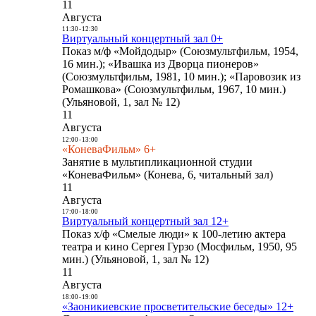
11
Августа
11:30
-
12:30
Виртуальный концертный зал 0+
Показ м/ф «Мойдодыр» (Союзмультфильм, 1954,
16 мин.); «Ивашка из Дворца пионеров»
(Союзмультфильм, 1981, 10 мин.); «Паровозик из
Ромашкова» (Союзмультфильм, 1967, 10 мин.)
(Ульяновой, 1, зал № 12)
11
Августа
12:00
-
13:00
«КоневаФильм» 6+
Занятие в мультипликационной студии
«КоневаФильм» (Конева, 6, читальный зал)
11
Августа
17:00
-
18:00
Виртуальный концертный зал 12+
Показ х/ф «Смелые люди» к 100-летию актера
театра и кино Сергея Гурзо (Мосфильм, 1950, 95
мин.) (Ульяновой, 1, зал № 12)
11
Августа
18:00
-
19:00
«Заоникиевские просветительские беседы» 12+