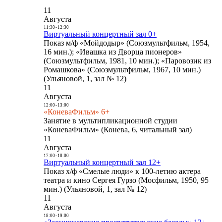
11
Августа
11:30
-
12:30
Виртуальный концертный зал 0+
Показ м/ф «Мойдодыр» (Союзмультфильм, 1954,
16 мин.); «Ивашка из Дворца пионеров»
(Союзмультфильм, 1981, 10 мин.); «Паровозик из
Ромашкова» (Союзмультфильм, 1967, 10 мин.)
(Ульяновой, 1, зал № 12)
11
Августа
12:00
-
13:00
«КоневаФильм» 6+
Занятие в мультипликационной студии
«КоневаФильм» (Конева, 6, читальный зал)
11
Августа
17:00
-
18:00
Виртуальный концертный зал 12+
Показ х/ф «Смелые люди» к 100-летию актера
театра и кино Сергея Гурзо (Мосфильм, 1950, 95
мин.) (Ульяновой, 1, зал № 12)
11
Августа
18:00
-
19:00