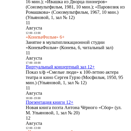
16 мин.); «Ивашка из Дворца пионеров»
(Союзмультфильм, 1981, 10 мин.); «Паровозик из
Ромашкова» (Союзмультфильм, 1967, 10 мин.)
(Ульяновой, 1, зал № 12)
11
Августа
12:00
-
13:00
«КоневаФильм» 6+
Занятие в мультипликационной студии
«КоневаФильм» (Конева, 6, читальный зал)
11
Августа
17:00
-
18:00
Виртуальный концертный зал 12+
Показ х/ф «Смелые люди» к 100-летию актера
театра и кино Сергея Гурзо (Мосфильм, 1950, 95
мин.) (Ульяновой, 1, зал № 12)
11
Августа
18:00
-
19:00
Презентация книги 12+
Новая книга поэта Антона Чёрного «Сбор» (ул.
М. Ульяновой, 1, зал № 20)
12
Августа
12:00
-
13:00