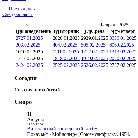
← Предыдущая
Следующая →
<
Февраль 2025
Пн
Понедельник
Вт
Вторник
Ср
Среда
Чт
Четверг
27
27.01.2025
28
28.01.2025
29
29.01.2025
30
30.01.2025
3
03.02.2025
4
04.02.2025
5
05.02.2025
6
06.02.2025
10
10.02.2025
11
11.02.2025
12
12.02.2025
13
13.02.2025
17
17.02.2025
18
18.02.2025
19
19.02.2025
20
20.02.2025
24
24.02.2025
25
25.02.2025
26
26.02.2025
27
27.02.2025
Сегодня
Сегодня нет событий
Скоро
11
Августа
11:30
-
12:30
Виртуальный концертный зал 0+
Показ м/ф «Мойдодыр» (Союзмультфильм, 1954,