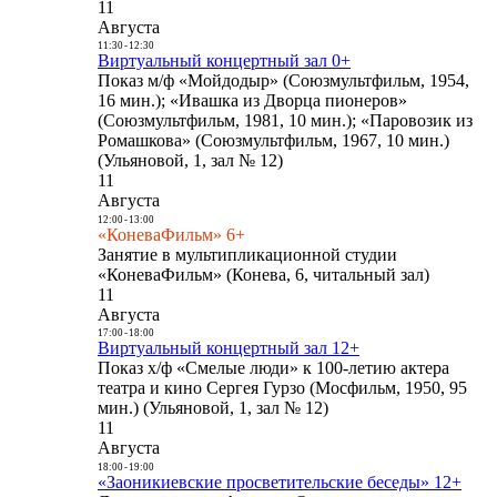
11
Августа
11:30
-
12:30
Виртуальный концертный зал 0+
Показ м/ф «Мойдодыр» (Союзмультфильм, 1954,
16 мин.); «Ивашка из Дворца пионеров»
(Союзмультфильм, 1981, 10 мин.); «Паровозик из
Ромашкова» (Союзмультфильм, 1967, 10 мин.)
(Ульяновой, 1, зал № 12)
11
Августа
12:00
-
13:00
«КоневаФильм» 6+
Занятие в мультипликационной студии
«КоневаФильм» (Конева, 6, читальный зал)
11
Августа
17:00
-
18:00
Виртуальный концертный зал 12+
Показ х/ф «Смелые люди» к 100-летию актера
театра и кино Сергея Гурзо (Мосфильм, 1950, 95
мин.) (Ульяновой, 1, зал № 12)
11
Августа
18:00
-
19:00
«Заоникиевские просветительские беседы» 12+